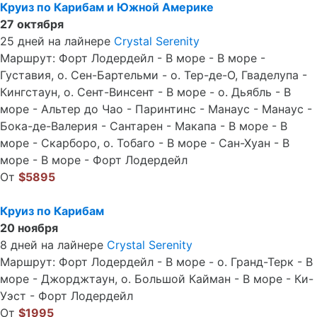
Круиз по Карибам и Южной Америке
27 октября
25 дней на лайнере
Crystal Serenity
Маршрут: Форт Лодердейл - В море - В море -
Густавия, о. Сен-Бартельми - о. Тер-де-О, Гваделупа -
Кингстаун, о. Сент-Винсент - В море - о. Дьябль - В
море - Альтер до Чао - Паринтинс - Манаус - Манаус -
Бока-де-Валерия - Сантарен - Макапа - В море - В
море - Скарборо, о. Тобаго - В море - Сан-Хуан - В
море - В море - Форт Лодердейл
От
$5895
Круиз по Карибам
20 ноября
8 дней на лайнере
Crystal Serenity
Маршрут: Форт Лодердейл - В море - о. Гранд-Терк - В
море - Джорджтаун, о. Большой Кайман - В море - Ки-
Уэст - Форт Лодердейл
От
$1995