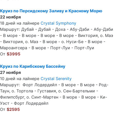
Круиз по Персидскому Заливу и Красному Морю
22 ноября
18 дней на лайнере
Crystal Symphony
Маршрут: Дубай - Дубай - Доха - Абу-Даби - Абу-Даби
- В море - В море - В море - В море - Виктория, о. Маэ
- Виктория, о. Маэ - В море - о. Нуси-Бе - В море -
Мароантсера - В море - Порт-Луи - Порт-Луи
От
$3995
Круиз по Карибскому Бассейну
27 ноября
10 дней на лайнере
Crystal Serenity
Маршрут: Форт Лодердейл - В море - В море - Род-
Таун, о. Тортола - Густавия, о. Сен-Бартельми -
Филипсбург, о. Синт-Мартен - В море - В море - Ки-
Уэст - Форт Лодердейл
От
$2595