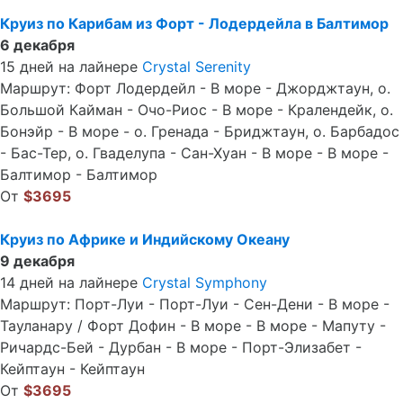
Круиз по Карибам из Форт - Лодердейла в Балтимор
6 декабря
15 дней на лайнере
Crystal Serenity
Маршрут: Форт Лодердейл - В море - Джорджтаун, о.
Большой Кайман - Очо-Риос - В море - Кралендейк, о.
Бонэйр - В море - о. Гренада - Бриджтаун, о. Барбадос
- Бас-Тер, о. Гваделупа - Сан-Хуан - В море - В море -
Балтимор - Балтимор
От
$3695
Круиз по Африке и Индийскому Океану
9 декабря
14 дней на лайнере
Crystal Symphony
Маршрут: Порт-Луи - Порт-Луи - Сен-Дени - В море -
Тауланару / Форт Дофин - В море - В море - Мапуту -
Ричардс-Бей - Дурбан - В море - Порт-Элизабет -
Кейптаун - Кейптаун
От
$3695