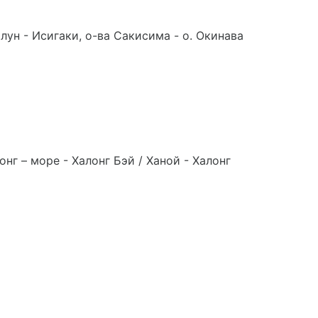
лун - Исигаки, о-ва Сакисима - о. Окинава
нг – море - Халонг Бэй / Ханой - Халонг