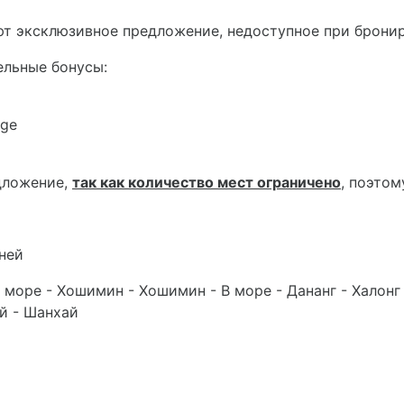
яют эксклюзивное предложение, недоступное при брони
ельные бонусы:
age
дложение,
так как количество мест ограничено
, поэтом
ней
 море - Хошимин - Хошимин - В море - Дананг - Халонг Б
ай - Шанхай