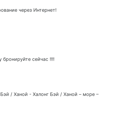
рование через Интернет!
у бронируйте сейчас !!!!
эй / Ханой - Халонг Бэй / Ханой – море –