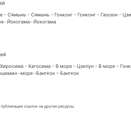
ей
 - Сямынь - Сямынь - Гонконг - Гонконг - Гаосюн - Цзи
оре- Йокогама- Йокогама
ней
Хиросима - Кагосима - В море - Цзилун - В море – Гонко
Хошимин –море -Бангкок – Бангкок
 публикация ссылок на другие ресурсы.