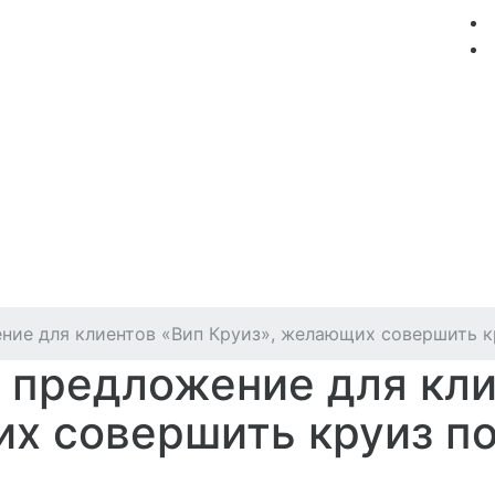
мация
Круизные компании
Лучшие предложения
е для клиентов «Вип Круиз», желающих совершить кр
редложение для кли
х совершить круиз по