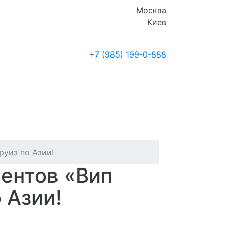
Москва
Киев
+7 (985)
199-0-888
Где купить
Новости
уиз по Азии!
ентов «Вип
 Азии!