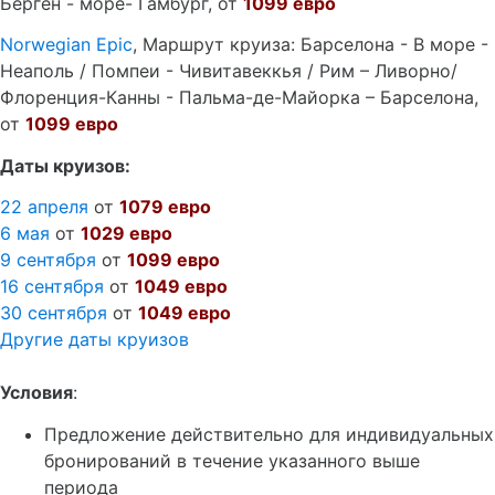
Берген - море- Гамбург, от
1099 евро
Norwegian
Epic
, Маршрут круиза: Барселона - В море -
Неаполь / Помпеи - Чивитавеккья / Рим – Ливорно/
Флоренция-Канны - Пальма-де-Майорка – Барселона,
от
1099 евро
Даты круизов:
22 апреля
от
1079 евро
6 мая
от
1029 евро
9 сентября
от
1099 евро
16 сентября
от
1049 евро
30 сентября
от
1049 евро
Другие даты круизов
Условия
:
Предложение действительно для индивидуальных
бронирований в течение указанного выше
периода