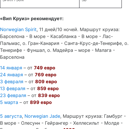
SPIRIT / SUN
SB
«Вип Круиз» рекомендует:
Norwegian
Spirit
, 11 дней/10 ночей. Маршрут круиза:
Барселона - В море - Касабланка - В море - Лас-
Пальмас, о. Гран-Канария - Санта-Крус-де-Тенерифе, о.
Тенерифе - Фуншал, о. Мадейра – море - Малага -
Барселона
14 января
– от
749 евро
24 января
– от
769 евро
3 февраля
– от
809 евро
13 февраля
– от
859 евро
23 февраля
– от
839 евро
5 марта
– от
899 евро
5 августа
,
Norwegian
Jade
, Маршрут круиза: Гамбург -
В море - Олесунн - Гейрангер - Хеллесильт - Молде -