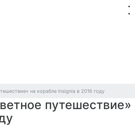
мация
Круизные компании
Лучшие предложения
ешествие» на корабле Insignia в 2016 году
ветное путешествие» 
оду