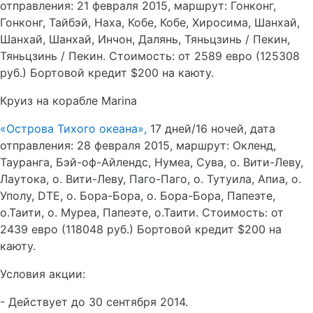
отправления: 21 февраля 2015, маршрут: Гонконг,
Гонконг, Тайбэй, Наха, Кобе, Кобе, Хиросима, Шанхай,
Шанхай, Шанхай, Инчон, Далянь, Тяньцзинь / Пекин,
Тяньцзинь / Пекин. Стоимость: от 2589 евро (125308
руб.) Бортовой кредит $200 на каюту.
Круиз на корабле Marina
«Острова Тихого океана»,
17 дней/16 ночей, дата
отправления: 28 февраля 2015, маршрут: Окленд,
Тауранга, Бэй-оф-Айлендс, Нумеа, Сува, о. Вити-Леву,
Лаутока, о. Вити-Леву, Паго-Паго, о. Тутуила, Апиа, о.
Уполу, DTE, о. Бора-Бора, о. Бора-Бора, Папеэте,
о.Таити, о. Муреа, Папеэте, о.Таити. Стоимость: от
2439 евро (118048 руб.) Бортовой кредит $200 на
каюту.
Условия акции:
- Действует до 30 сентября 2014.