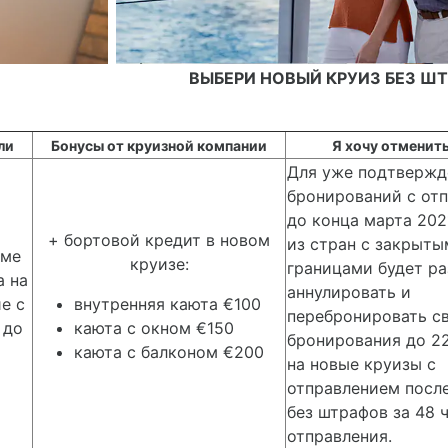
ВЫБЕРИ НОВЫЙ КРУИЗ БЕЗ Ш
ли
Бонусы от круизной компании
Я хочу отменить
Для уже подтвержд
бронирований с от
до конца марта 202
+ бортовой кредит в новом
из стран с закрыт
мме
круизе:
границами будет р
а на
аннулировать и
е с
внутренняя каюта €100
перебронировать с
 до
каюта с окном €150
бронирования до 2
каюта с балконом €200
на новые круизы с
отправлением после
без штрафов за 48 
отправления.