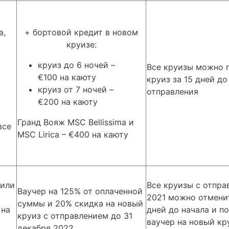
а,
+ бортовой кредит в новом
круизе:
круиз до 6 ночей –
Все круизы можно 
€100 на каюту
круиз за 15 дней до
круиз от 7 ночей –
отправления
€200 на каюту
Гранд Вояж MSC Bellissima и
все
MSC Lirica – €400 на каюту
 или
Все круизы с отпра
Ваучер на 125% от оплаченной
2021 можно отменит
суммы и 20% скидка на новый
 на
дней до начала и п
круиз с отправлением до 31
ваучер на новый кр
декабря 2022