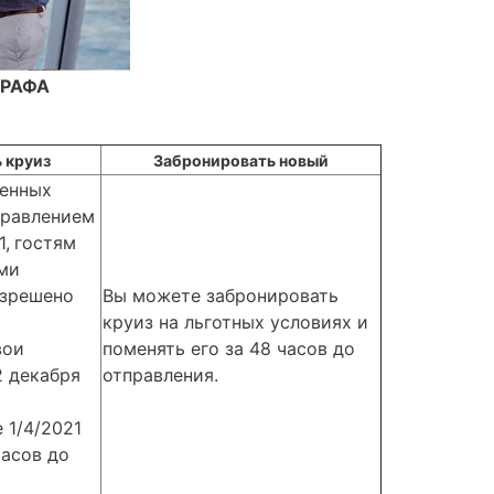
ТРАФА
 круиз
Забронировать новый
енных
правлением
1,
гостям
ыми
азрешено
Вы можете забронировать
круиз на льготных условиях и
вои
поменять его за 48 часов до
2 декабря
отправления.
 1/4/2021
часов до