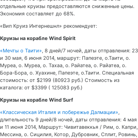
отдельные круизы предоставляются сниженные цены.
Экономия составляет до 68%.
«Вип Круиз Интернешнл» рекомендует:
Круизы на корабле
Wind
Spirit
«Мечты о Таити»
, 8 дней/7 ночей, даты отправления: 23
и 30 мая, 6 июня 2014, маршрут: Папеэте, о.Таити, о.
Муреа, о. Муреа, о. Тахаа, о. Райатеа, о. Райатеа, о.
Бора-Бора, о. Хуахине, Папеэте, о.Таити. Специальная
стоимость: от $2199 (80923 руб.) Стоимость из
каталога: от $3399 ( 125083 руб.)
Круизы на корабле
Wind
Surf
«Классическая Италия и побережье Далмации»
,
длительность 9 дней/8 ночей, даты отправления: 4 мая
и 11 июня 2014, Маршрут: Чивитавеккья / Рим, о. Капри,
Мессина, о. Сицилия, Котор, Дубровник, Сплит, Ровинь,