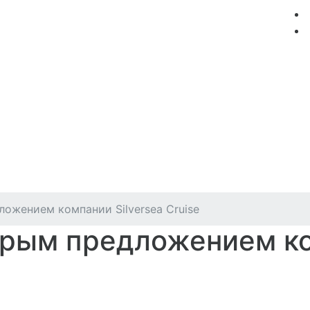
мация
Круизные компании
Лучшие предложения
ожением компании Silversea Cruise
дрым предложением к