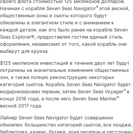
своего флота стоимостью 125 миллионов долларов.
®
Начиная с корабля
Seven
Seas
Navigator
этой весной,
общественные зоны и сьюты которого будут
обновлены в элегантном стиле и с вниманием к
каждой детали, как это было ранее на корабле Seven
Seas Explorer®, предоставляя гостям единый стиль
оформления, независимо от того, какой корабль они
выберут для круиза.
$125 миллионов инвестиций в течение двух лет будут
потрачены на значительные изменения общественных
зон, а также полную реконструкцию некоторых
категорий сьютов. Корабль
Seven
Seas
Navigator
будет
®
модернизирован первым, затем
Seven
Seas
Voyager
в
®
конце 2016 года, а после него
Seven
Seas
Mariner
весной 2017 года.
Лайнер
Seven
Seas
Navigator
будет совершенно
обновлен: большинство категорий сьютов, все лонджи,
библиотека, казино, бутики, зона ресепшн и рестораны