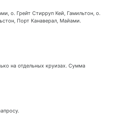
ами, о. Грейт Стирруп Кей, Гамильтон, о.
льстон, Порт Канаверал, Майами.
лько на отдельных круизах. Сумма
апросу.