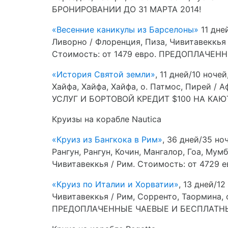
БРОНИРОВАНИИ ДО 31 МАРТА 2014!
«Весенние каникулы из Барселоны»
11 дне
Ливорно / Флоренция, Пиза, Чивитавеккья 
Стоимость: от 1479 евро. ПРЕДОПЛАЧЕН
«История Святой земли»
, 11 дней/10 ноче
Хайфа, Хайфа, Хайфа, о. Патмос, Пирей
УСЛУГ И БОРТОВОЙ КРЕДИТ $100 НА КАЮ
Круизы на корабле Nautica
«Круиз из Бангкока в Рим»
, 36 дней/35 но
Рангун, Рангун, Кочин, Мангалор, Гоа, Мум
Чивитавеккья / Рим. Стоимость: от 472
«Круиз по Италии и Хорватии»
, 13 дней/1
Чивитавеккья / Рим, Сорренто, Таормина, о
ПРЕДОПЛАЧЕННЫЕ ЧАЕВЫЕ И БЕСПЛАТНЫЙ