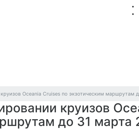
мация
Круизные компании
Лучшие предложения
круизов Oceania Cruises по экзотическим маршрутам до
ировании круизов Ocea
ршрутам до 31 марта 