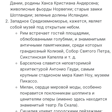
Дании, родины Ханса Кристиана Андерсена;
живописные фьорды Норвегии; старые замки
Шотландии; зеленые долины Исландии.
Западное Средиземноморье, кажется, являет
собой музей под открытым небом.
Рим встречает гостей площадями,
облюбованными голубями, и знаменитыми
античными памятниками, среди которых
грандиозный Колизей, Собор Святого Петра,
Сикстинская Капелла и т. д.
Барселона славится неповторимой
архитектурой Антонио Гауди, самым
крупным стадионом мира Камп Ноу, музеем
Пикассо.
Милан, сердце мировой моды, особенно
понравится поклонникам шоппинга и
ценителям оперы (именно здесь находится
знаменитый театр Ла Скала).
Сицилия удивит городскими пейзажами: