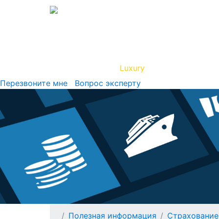
Вип Круиз
Luxury
Полезная инфор
Перезвоните мне
Вопрос эксперту
Полезная информация
Страхование