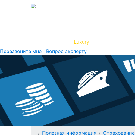
Вип Круиз
Luxury
Полезная инфор
Перезвоните мне
Вопрос эксперту
Полезная информация
Страхование