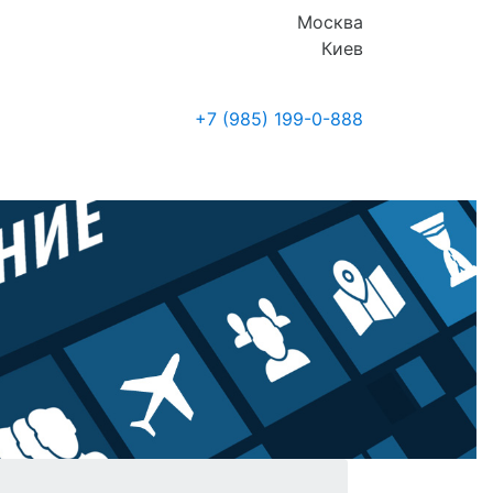
Москва
Киев
+7 (985)
199-0-888
Где купить
Новости