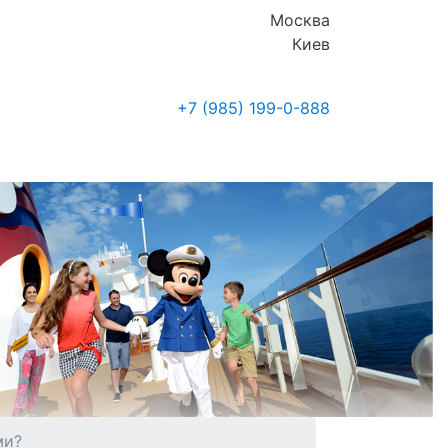
Москва
Киев
+7 (985)
199-0-888
Где купить
Новости
ми?