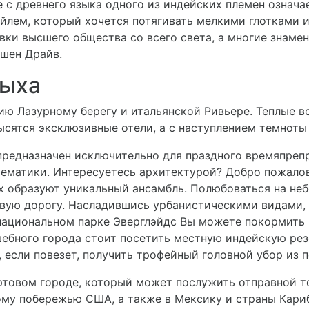
е с древнего языка одного из индейских племен означа
йлем, который хочется потягивать мелкими глотками и
вки высшего общества со всего света, а многие знаме
ушен Драйв.
дыха
ю Лазурному берегу и итальянской Ривьере. Теплые в
ысятся эксклюзивные отели, а с наступлением темноты
предназначен исключительно для праздного времяпреп
ематики. Интересуетесь архитектурой? Добро пожалова
х образуют уникальный ансамбль. Полюбоваться на не
вую дорогу. Насладившись урбанистическими видами, 
национальном парке Эверглэйдс Вы можете покормить 
шебного города стоит посетить местную индейскую ре
, если повезет, получить трофейный головной убор из п
ортовом городе, который может послужить отправной 
му побережью США, а также в Мексику и страны Кариб