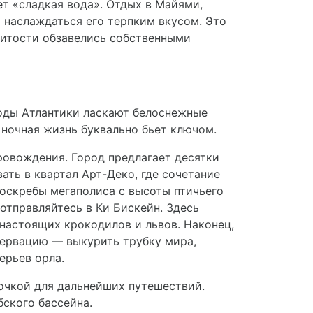
ет «сладкая вода». Отдых в Майями,
 наслаждаться его терпким вкусом. Это
нитости обзавелись собственными
оды Атлантики ласкают белоснежные
 ночная жизнь буквально бьет ключом.
ровождения. Город предлагает десятки
ть в квартал Арт-Деко, где сочетание
боскребы мегаполиса с высоты птичьего
отправляйтесь в Ки Бискейн. Здесь
настоящих крокодилов и львов. Наконец,
зервацию — выкурить трубку мира,
ерьев орла.
точкой для дальнейших путешествий.
ского бассейна.