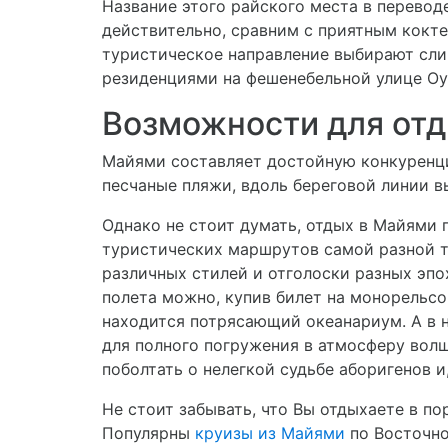
Название этого райского места в перевод
действительно, сравним с приятным кокте
туристическое направление выбирают сли
резиденциями на фешенебельной улице О
Возможности для от
Майями составляет достойную конкуренци
песчаные пляжи, вдоль береговой линии в
Однако не стоит думать, отдых в Майями 
туристических маршрутов самой разной т
различных стилей и отголоски разных эпо
полета можно, купив билет на монорельсо
находится потрясающий океанариум. А в 
для полного погружения в атмосферу вол
поболтать о нелегкой судьбе аборигенов и
Не стоит забывать, что Вы отдыхаете в п
Популярны
круизы из Майями
по Восточно