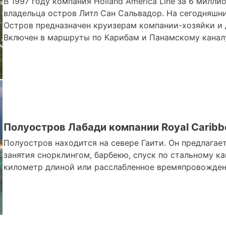
В 1997 году компания Holland America Line за 6 милл
владельца остров Литл Сан Сальвадор. На сегодняшни
Остров предназначен круизерам компании-хозяйки и др
Включен в маршруты по Карибам и Панамскому канал
Полуостров Лабади компании Royal Caribb
Полуостров находится на севере Гаити. Он предлагае
занятия снорклингом, барбекю, спуск по стальному кана
километр длиной или расслабленное времяпровождени