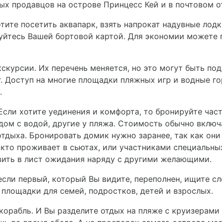
ых продавцов на острове Принцесс Кей и в почтовом о
отите посетить аквапарк, взять напрокат надувные лод
уйтесь Вашей бортовой картой. Для экономии можете 
скурсии. Их перечень меняется, но это могут быть по
нг. Доступ на многие площадки пляжных игр и водные г
.
сли хотите уединения и комфорта, то бронируйте час
ом с водой, другие у пляжа. Стоимость обычно включ
тдыха. Бронировать домик нужно заранее, так как он
 кто проживает в сьютах, или участниками специальны
авить в лист ожидания наряду с другими желающими.
 если первый, который Вы видите, переполнен, ищите 
площадки для семей, подростков, детей и взрослых.
корабль. И Вы разделите отдых на пляже с круизерами