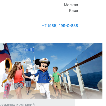
Москва
Киев
+7 (985)
199-0-888
Где купить
Новости
круизных компаний