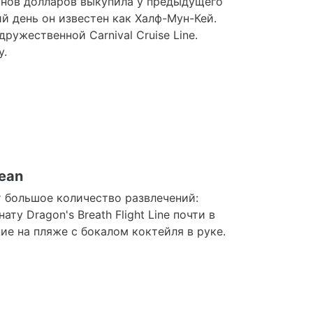
ионов долларов выкупила у предыдущего
й день он известен как Халф-Мун-Кей.
ужественной Carnival Cruise Line.
у.
ean
т большое количество развлечений:
ту Dragon's Breath Flight Line почти в
е на пляже с бокалом коктейля в руке.