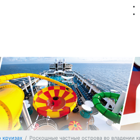
мация
Круизные компании
Лучшие предложения
о круизах
Роскошные частные острова во владении 