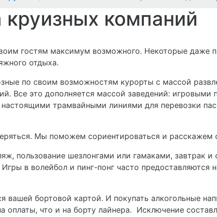
 круизных компаний
воим гостям максимум возможного. Некоторые даже п
яжного отдыха.
озные по своим возможностям курорты с массой развле
ий. Все это дополняется массой заведений: игровыми 
а настоящими трамвайными линиями для перевозки пасс
теряться. Мы поможем сориентироваться и расскажем 
ляж, пользование шезлонгами или гамаками, завтрак и
Игры в волейбол и пинг-понг часто предоставляются на
ся вашей бортовой картой. И покупать алкогольные нап
а оплаты, что и на борту лайнера. Исключение состав