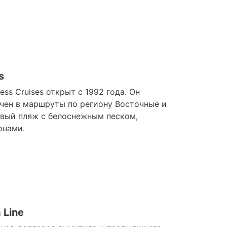
s
s Cruises открыт с 1992 года. Он
ючен в маршруты по региону Восточные и
овый пляж с белоснежным песком,
онами.
 Line