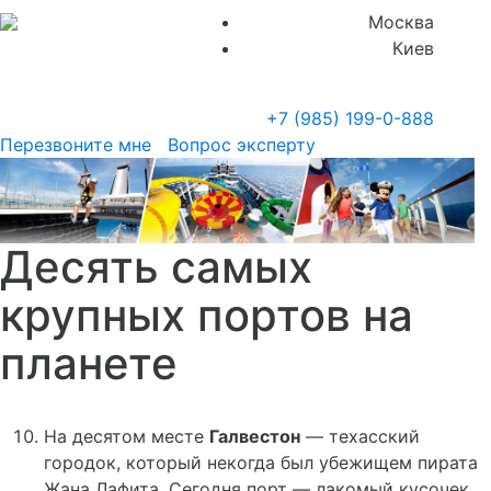
Москва
Киев
+7 (985)
199-0-888
Перезвоните мне
Вопрос эксперту
Десять самых
крупных портов на
планете
На десятом месте
Галвестон
— техасский
городок, который некогда был убежищем пирата
Жана Лафита. Сегодня порт — лакомый кусочек