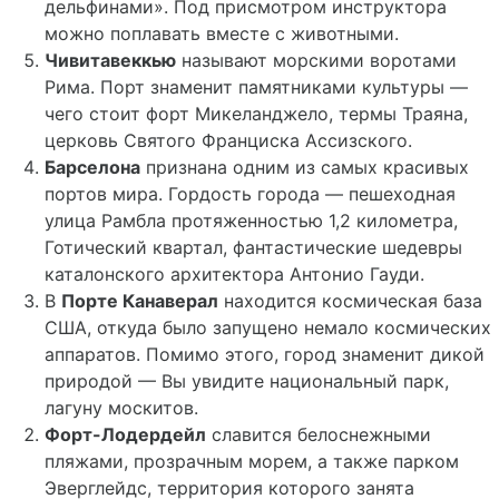
дельфинами». Под присмотром инструктора
можно поплавать вместе с животными.
Чивитавеккью
называют морскими воротами
Рима. Порт знаменит памятниками культуры —
чего стоит форт Микеланджело, термы Траяна,
церковь Святого Франциска Ассизского.
Барселона
признана одним из самых красивых
портов мира. Гордость города — пешеходная
улица Рамбла протяженностью 1,2 километра,
Готический квартал, фантастические шедевры
каталонского архитектора Антонио Гауди.
В
Порте Канаверал
находится космическая база
США, откуда было запущено немало космических
аппаратов. Помимо этого, город знаменит дикой
природой — Вы увидите национальный парк,
лагуну москитов.
Форт-Лодердейл
славится белоснежными
пляжами, прозрачным морем, а также парком
Эверглейдс, территория которого занята