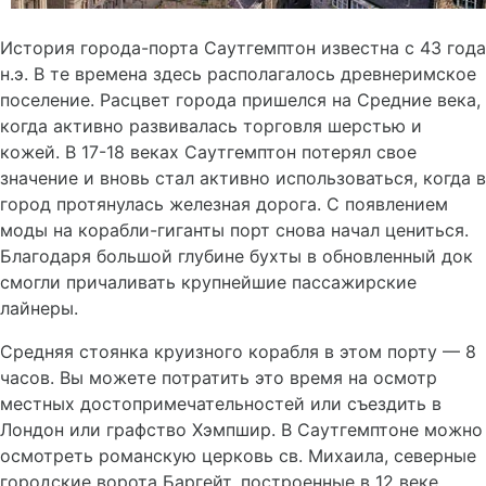
История города-порта Саутгемптон известна с 43 года
н.э. В те времена здесь располагалось древнеримское
поселение. Расцвет города пришелся на Средние века,
когда активно развивалась торговля шерстью и
кожей. В 17-18 веках Саутгемптон потерял свое
значение и вновь стал активно использоваться, когда в
город протянулась железная дорога. С появлением
моды на корабли-гиганты порт снова начал цениться.
Благодаря большой глубине бухты в обновленный док
смогли причаливать крупнейшие пассажирские
лайнеры.
Средняя стоянка круизного корабля в этом порту — 8
часов. Вы можете потратить это время на осмотр
местных достопримечательностей или съездить в
Лондон или графство Хэмпшир. В Саутгемптоне можно
осмотреть романскую церковь св. Михаила, северные
городские ворота Баргейт, построенные в 12 веке.