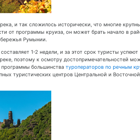
река, и так сложилось исторически, что многие крупн
сти от программы круиза, он может брать начало в ра
обережья Румынии.
оставляет 1-2 недели, и за этот срок туристы успеют
еке, поэтому к осмотру достопримечательностей можн
 В программы большинства
туроператоров по речным к
пных туристических центров Центральной и Восточной