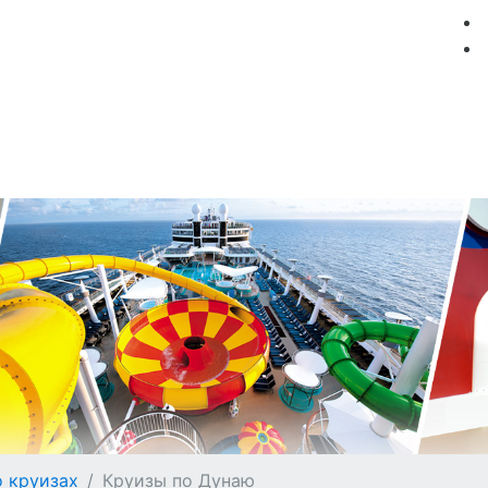
мация
Круизные компании
Лучшие предложения
о круизах
Круизы по Дунаю