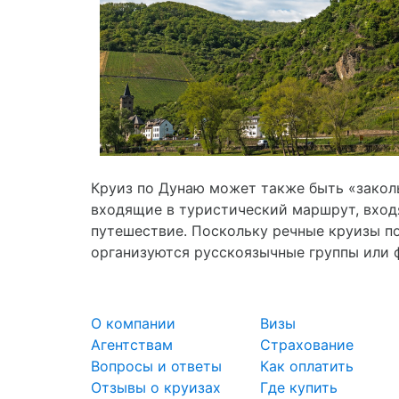
Круиз по Дунаю может также быть «заколь
входящие в туристический маршрут, входя
путешествие. Поскольку речные круизы по
организуются русскоязычные группы или 
О компании
Визы
Агентствам
Страхование
Вопросы и ответы
Как оплатить
Отзывы о круизах
Где купить