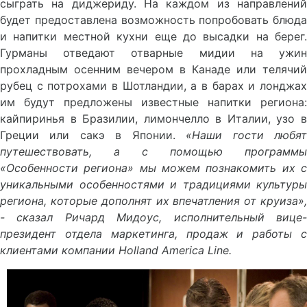
сыграть на диджериду. На каждом из направлений
будет предоставлена возможность попробовать блюда
и напитки местной кухни еще до высадки на берег.
Гурманы отведают отварные мидии на ужин
прохладным осенним вечером в Канаде или телячий
рубец с потрохами в Шотландии, а в барах и лонджах
им будут предложены известные напитки региона:
кайпиринья в Бразилии, лимончелло в Италии, узо в
Греции или сакэ в Японии.
«Наши гости любя
путешествовать, а с помощью программы
«Особенности региона» мы можем познакомить их с
уникальными особенностями и традициями культуры
региона, которые дополнят их впечатления от круиза»,
- сказал Ричард Мидоус, исполнительный вице-
президент отдела маркетинга, продаж и работы с
клиентами компании
Holland
America
Line.