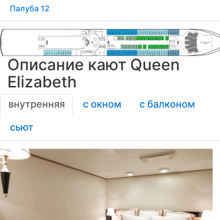
Палуба 12
Описание кают Queen
Elizabeth
внутренняя
с окном
с балконом
сьют