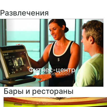
Развлечения
Previous
Next
Фитнес-центр
Бары и рестораны
Previous
Ne