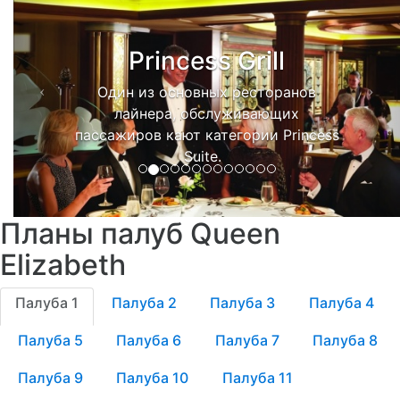
Princess Grill
Один из основных ресторанов
лайнера, обслуживающих
пассажиров кают категории Princess
Suite.
Планы палуб Queen
Elizabeth
Палуба 1
Палуба 2
Палуба 3
Палуба 4
Палуба 5
Палуба 6
Палуба 7
Палуба 8
Палуба 9
Палуба 10
Палуба 11