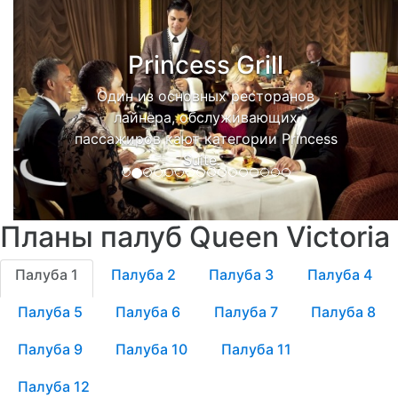
Princess Grill
Один из основных ресторанов
лайнера, обслуживающих
пассажиров кают категории Princess
Suite.
Планы палуб Queen Victoria
Палуба 1
Палуба 2
Палуба 3
Палуба 4
Палуба 5
Палуба 6
Палуба 7
Палуба 8
Палуба 9
Палуба 10
Палуба 11
Палуба 12