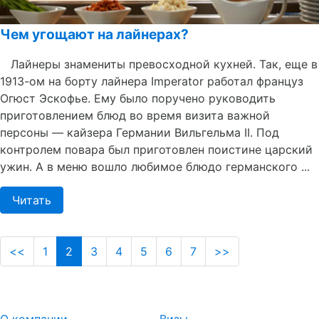
Чем угощают на лайнерах?
Лайнеры знамениты превосходной кухней. Так, еще в
1913-ом на борту лайнера Imperator работал француз
Огюст Эскофье. Ему было поручено руководить
приготовлением блюд во время визита важной
персоны — кайзера Германии Вильгельма II. Под
контролем повара был приготовлен поистине царский
ужин. А в меню вошло любимое блюдо германского ...
Читать
<<
1
2
3
4
5
6
7
>>