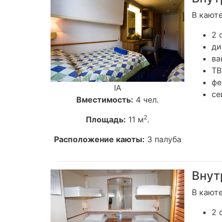
В каюте
2 
ди
ва
ТВ
фе
IA
се
Вместимость:
4 чел.
2
Площадь:
11 м
.
Расположение каюты:
3 палуба
Внут
В каюте
2 