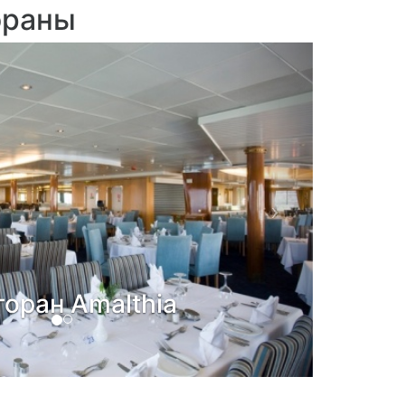
ораны
Next
торан Olympus