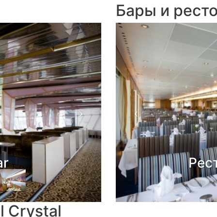
Бары и рест
Next
Previous
Рес
 Crystal