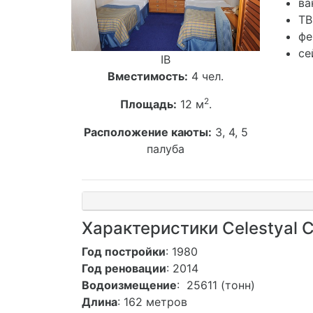
ва
ТВ
фе
се
IB
Вместимость:
4 чел.
2
Площадь:
12 м
.
Расположение каюты:
3, 4, 5
палуба
Характеристики Celestyal C
Год постройки
:
1980
Год реновации
: 2014
Водоизмещение
: 25611 (тонн)
Длина
: 162 метров