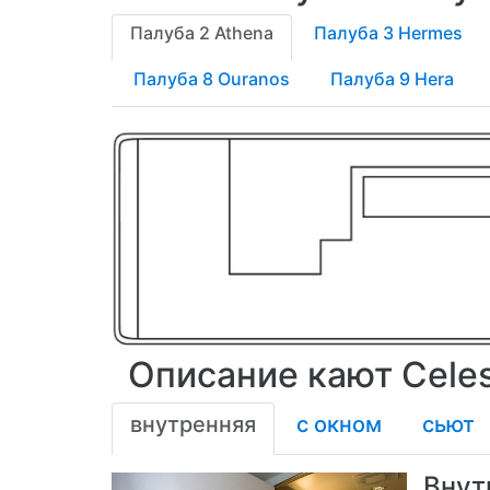
Палуба 2 Athena
Палуба 3 Hermes
Палуба 8 Ouranos
Палуба 9 Hera
Описание кают Celest
внутренняя
с окном
сьют
Внут