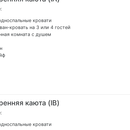
:
односпальные кровати
ван-кровать на 3 или 4 гостей
нная комната с душем
н
йф
ренняя каюта (IB)
:
односпальные кровати