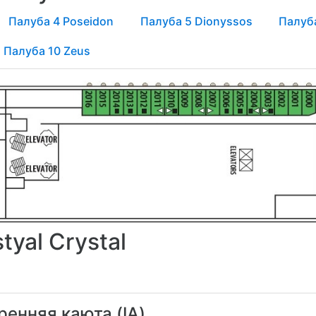
Палуба 4 Poseidon
Палуба 5 Dionyssos
Палуб
Палуба 10 Zeus
yal Crystal
ренняя каюта (IA)