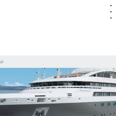
мация
Круизные компании
Лучшие предложения
al