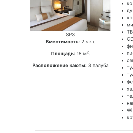
ко
д
кр
ми
ТВ
SP3
CD
Вместимость:
2 чел.
фи
2
пи
Площадь:
18 м
.
се
Расположение каюты:
3 палуба
ту
ту
фе
ха
те
на
Wi
кр