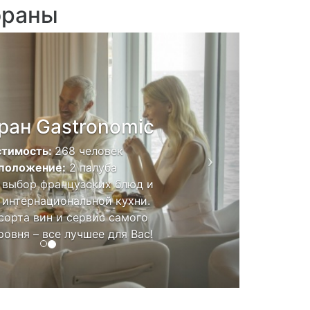
ораны
Next
ран Gastronomic
тимость:
268 человек
положение:
2 палуба
выбор французских блюд и
 интернациональной кухни.
сорта вин и сервис самого
ровня – все лучшее для Вас!