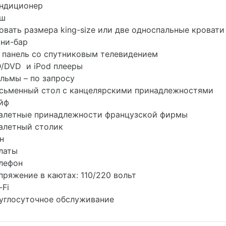
ндиционер
уш
овать размера king-size или две односпальные кровати
ни-бар
 панель со спутниковым телевидением
/DVD и iPod плееры
льмы – по запросу
сьменный стол с канцелярскими принадлежностями
йф
алетные принадлежности французской фирмы
алетный столик
н
латы
лефон
пряжение в каютах: 110/220 вольт
-Fi
углосуточное обслуживание