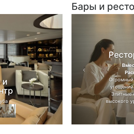
Бары и рест
Next
Previous
Ресто
Вмес
Рас
 и
Огромный 
угощений
нтр
Элитные 
луба
высокого у