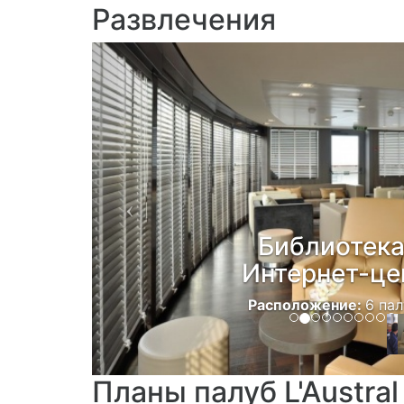
Развлечения
Previous
Библиотека
Интернет-це
Расположение:
6 па
Планы палуб L'Austral