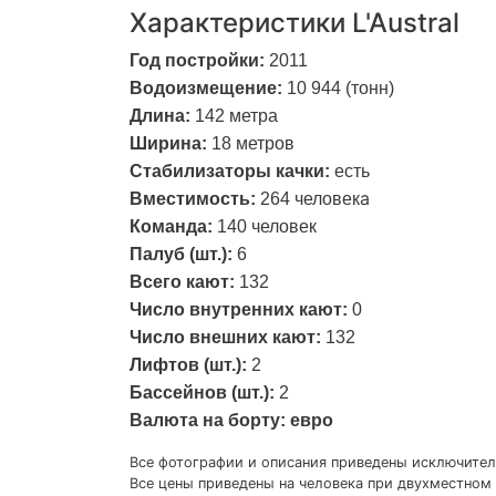
Характеристики L'Austral
Год постройки:
2011
Водоизмещение:
10 944 (тонн)
Длина:
142 метра
Ширина:
18 метров
Стабилизаторы качки:
есть
а
Вместимость:
264 человек
Команда:
140 человек
Палуб (шт.):
6
Всего кают:
132
Число внутренних кают:
0
Число внешних кают:
132
Лифтов (шт.):
2
Бассейнов (шт.):
2
Валюта на борту:
евро
Все фотографии и описания приведены исключитель
Все цены приведены на человека при двухместном 