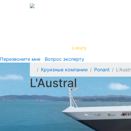
Вип Круиз
Luxury
Полезная инфор
Перезвоните мне
Вопрос эксперту
Круизные компании
Ponant
L'Austr
L'Austral