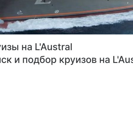
зы на L'Austral
ск и подбор круизов на L'Aus