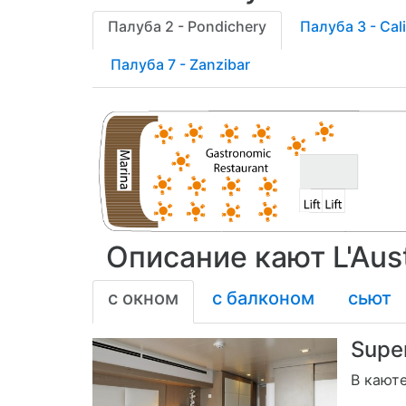
Палуба 2 - Pondichery
Палуба 3 - Cal
Палуба 7 - Zanzibar
Описание кают L'Aust
с окном
с балконом
сьют
Supe
В каюте