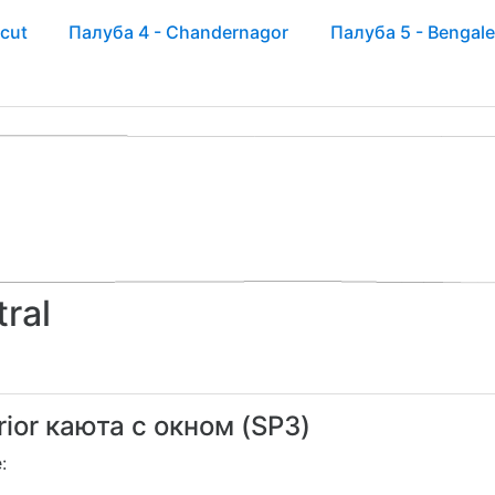
icut
Палуба 4 - Chandernagor
Палуба 5 - Bengale
ral
rior каюта с окном (SP3)
: