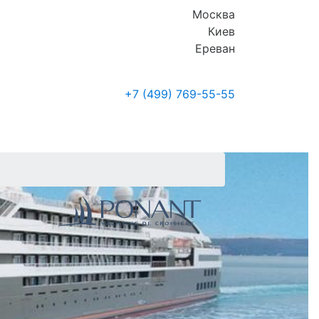
Москва
Киев
Ереван
+7 (499)
769-55-55
Где купить
Новости