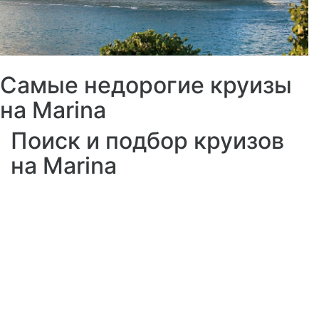
Самые недорогие круизы
на Marina
Поиск и подбор круизов
на Marina
Marina Lounge
Расположение
: 5 палуба
Центр вечерних развлечений на
борту - Marina Lounge, где вашему
вниманию представлены различные