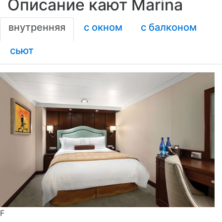
Описание кают Marina
внутренняя
с окном
с балконом
сьют
F