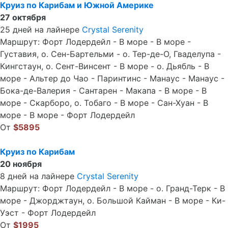
Круиз по Карибам и Южной Америке
27 октября
25 дней на лайнере
Crystal Serenity
Маршрут: Форт Лодердейл - В море - В море -
Густавия, о. Сен-Бартельми - о. Тер-де-О, Гваделупа -
Кингстаун, о. Сент-Винсент - В море - о. Дьябль - В
море - Альтер до Чао - Паринтинс - Манаус - Манаус -
Бока-де-Валерия - Сантарен - Макапа - В море - В
море - Скарборо, о. Тобаго - В море - Сан-Хуан - В
море - В море - Форт Лодердейл
От
$5895
Круиз по Карибам
20 ноября
8 дней на лайнере
Crystal Serenity
Маршрут: Форт Лодердейл - В море - о. Гранд-Терк - В
море - Джорджтаун, о. Большой Кайман - В море - Ки-
Уэст - Форт Лодердейл
От
$1995