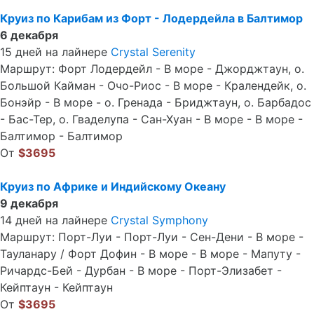
Круиз по Карибам из Форт - Лодердейла в Балтимор
6 декабря
15 дней на лайнере
Crystal Serenity
Маршрут: Форт Лодердейл - В море - Джорджтаун, о.
Большой Кайман - Очо-Риос - В море - Кралендейк, о.
Бонэйр - В море - о. Гренада - Бриджтаун, о. Барбадос
- Бас-Тер, о. Гваделупа - Сан-Хуан - В море - В море -
Балтимор - Балтимор
От
$3695
Круиз по Африке и Индийскому Океану
9 декабря
14 дней на лайнере
Crystal Symphony
Маршрут: Порт-Луи - Порт-Луи - Сен-Дени - В море -
Тауланару / Форт Дофин - В море - В море - Мапуту -
Ричардс-Бей - Дурбан - В море - Порт-Элизабет -
Кейптаун - Кейптаун
От
$3695