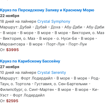
Круиз по Персидскому Заливу и Красному Морю
22 ноября
18 дней на лайнере
Crystal Symphony
Маршрут: Дубай - Дубай - Доха - Абу-Даби - Абу-Даби
- В море - В море - В море - В море - Виктория, о. Маэ
- Виктория, о. Маэ - В море - о. Нуси-Бе - В море -
Мароантсера - В море - Порт-Луи - Порт-Луи
От
$3995
Круиз по Карибскому Бассейну
27 ноября
10 дней на лайнере
Crystal Serenity
Маршрут: Форт Лодердейл - В море - В море - Род-
Таун, о. Тортола - Густавия, о. Сен-Бартельми -
Филипсбург, о. Синт-Мартен - В море - В море - Ки-
Уэст - Форт Лодердейл
От
$2595