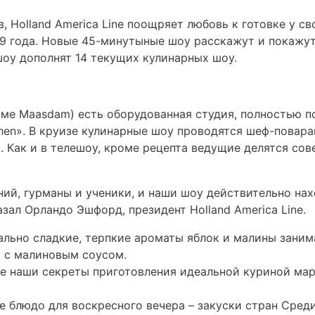
 Holland America Line поощряет любовь к готовке у св
9 года. Новые 45-минутыные шоу расскажут и покажут
оу дополнят 14 текущих кулинарных шоу.
кроме Maasdam) есть оборудованная студия, полностью
chen». В круизе кулинарные шоу проводятся шеф-повара
. Как и в телешоу, кроме рецепта ведущие делятся сов
наний, гурманы и ученики, и наши шоу действительно нах
зал Орландо Эшфорд, президент Holland America Line.
ально сладкие, терпкие ароматы яблок и малины заним
 с малиновым соусом.
те наши секреты приготовления идеальной куриной ма
е блюдо для воскресного вечера – закуски стран Сре