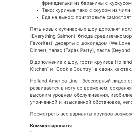
фрикадельки из баранины с кускусом
Тако: куриные тако с соусом из чили
Еда на вынос: приготовьте самостоят
Пять новых кулинарных шоу дополнят колле
(Everything Salmon), блюда средиземноморс
Favorites), десерты с шоколадом (We Love C
Dinner), тапас (Tapas Party), паста (Beyond 
В дополнение к шоу, гости круизов Hollan
Kitchen” и “Cook's Country” в своих каютах
Holland America Line - бесспорный лидер
развивается в ногу со временем, сохраня
высоким уровнем обслуживания, изобилие
утонченной и изысканной обстановке, неп
Посмотреть все варианты круизов возмо
Комментировать: