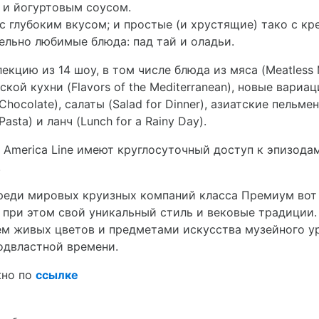
 и йогуртовым соусом.
 с глубоким вкусом; и простые (и хрустящие) тако с кр
ельно любимые блюда: пад тай и оладьи.
кцию из 14 шоу, в том числе блюда из мяса (Meatless 
кой кухни (Flavors of the Mediterranean), новые вариац
hocolate), салаты (Salad for Dinner), азиатские пельмен
Pasta) и ланч (Lunch for a Rainy Day).
d America Line имеют круглосуточный доступ к эпизода
.
 среди мировых круизных компаний класса Премиум вот
я при этом свой уникальный стиль и вековые традиции.
м живых цветов и предметами искусства музейного у
одвластной времени.
жно по
ссылке