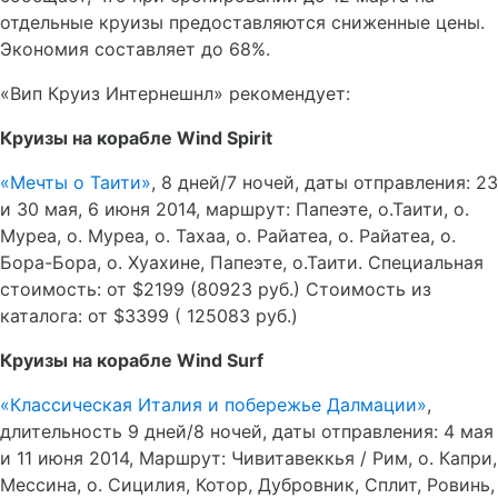
отдельные круизы предоставляются сниженные цены.
Экономия составляет до 68%.
«Вип Круиз Интернешнл» рекомендует:
Круизы на корабле
Wind
Spirit
«Мечты о Таити»
, 8 дней/7 ночей, даты отправления: 23
и 30 мая, 6 июня 2014, маршрут: Папеэте, о.Таити, о.
Муреа, о. Муреа, о. Тахаа, о. Райатеа, о. Райатеа, о.
Бора-Бора, о. Хуахине, Папеэте, о.Таити. Специальная
стоимость: от $2199 (80923 руб.) Стоимость из
каталога: от $3399 ( 125083 руб.)
Круизы на корабле
Wind
Surf
«Классическая Италия и побережье Далмации»
,
длительность 9 дней/8 ночей, даты отправления: 4 мая
и 11 июня 2014, Маршрут: Чивитавеккья / Рим, о. Капри,
Мессина, о. Сицилия, Котор, Дубровник, Сплит, Ровинь,